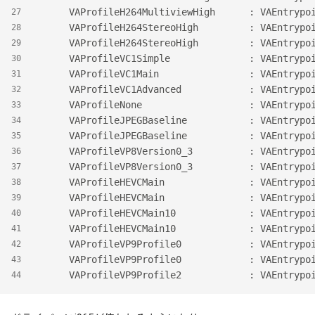
      VAProfileH264MultiviewH
27
      VAProfileH264StereoHigh      
28
      VAProfileH264StereoHigh
29
      VAProfileVC1Simple           
30
      VAProfileVC1Main             
31
      VAProfileVC1Advanced         
32
      VAProfileNone         
33
      VAProfileJPEGBaseline        
34
      VAProfileJPEGBaseline
35
      VAProfileVP8Version0_3       
36
      VAProfileVP8Version0_3 
37
      VAProfileHEVCMain            
38
      VAProfileHEVCMain      
39
      VAProfileHEVCMain10          
40
      VAProfileHEVCMain10    
41
      VAProfileVP9Profile0         
42
      VAProfileVP9Profile0   
43
      VAProfileVP9Profile2         
44