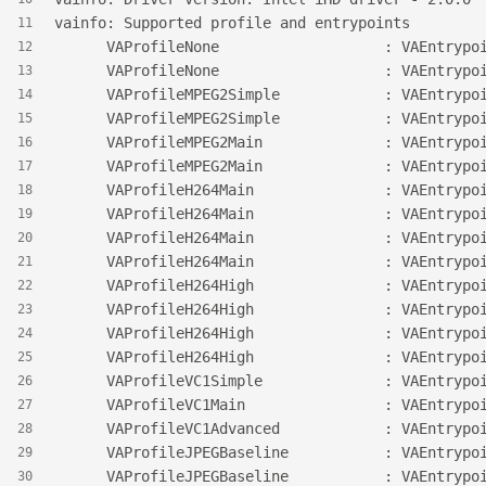
vainfo: Supported profile and entrypoints
11
      VAProfileNone         
12
      VAProfileNone             
13
      VAProfileMPEG2Simple         
14
      VAProfileMPEG2Simple   
15
      VAProfileMPEG2Main           
16
      VAProfileMPEG2Main     
17
      VAProfileH264Main            
18
      VAProfileH264Main      
19
      VAProfileH264Main            
20
      VAProfileH264Main    
21
      VAProfileH264High            
22
      VAProfileH264High      
23
      VAProfileH264High            
24
      VAProfileH264High    
25
      VAProfileVC1Simple           
26
      VAProfileVC1Main             
27
      VAProfileVC1Advanced         
28
      VAProfileJPEGBaseline        
29
      VAProfileJPEGBaseline
30