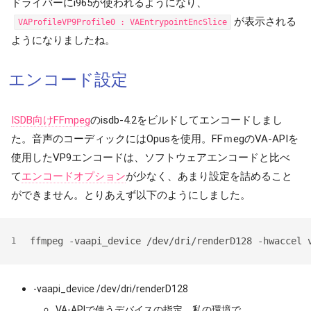
ドライバーにi965が使われるようになり、
が表示される
VAProfileVP9Profile0 : VAEntrypointEncSlice
ようになりましたね。
エンコード設定
ISDB向けFFmpeg
のisdb-4.2をビルドしてエンコードしまし
た。音声のコーディックにはOpusを使用。FFｍegのVA-APIを
使用したVP9エンコードは、ソフトウェアエンコードと比べ
て
エンコードオプション
が少なく、あまり設定を詰めること
ができません。とりあえず以下のようにしました。
ffmpeg -vaapi_device /dev/dri/renderD128 -hwaccel 
1
-vaapi_device /dev/dri/renderD128
VA-APIで使うデバイスの指定。私の環境で