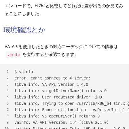
エンコードで、H.264と比較してどれだけ差が出るのか見てみ
ることにしました。
環境確認とか
VA-APIを使用したときの対応コーデックについての情報は
を実行すると確認できます。
vainfo
$ vainfo
1
error: can't connect to X server!
2
libva info: VA-API version 1.4.0
3
libva info: va_getDriverName() returns 0
4
libva info: User requested driver 'iHD'
5
libva info: Trying to open /usr/lib/x86_64-linux-
6
libva info: Found init function __vaDriverInit_1_
7
libva info: va_openDriver() returns 0
8
vainfo: VA-API version: 1.4 (libva 2.1.0)
9
vainfo: Driver version: Intel iHD driver - 2.0.0
10