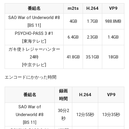
番組名
m2ts
H.264
VP9
SAO War of Underworld #8
4GB
1.7GB
988.8MB
[BS 11]
PSYCHO-PASS 3 #1
6.4GB
2.3GB
1.4GB
[東海テレビ]
ガキ使トレジャーハンター
24時
41.8GB
35.1GB
18GB
[中京テレビ]
エンコードにかかった時間
録画
番組名
H.264
VP9
時間
SAO War of
30分2
Underworld #8
12分55秒
13分35秒
秒
[BS 11]