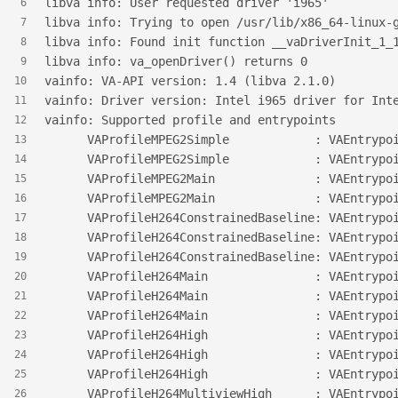
libva info: User requested driver 'i965'
6
libva info: Trying to open /usr/lib/x86_64-linux-
7
libva info: Found init function __vaDriverInit_1_
8
libva info: va_openDriver() returns 0
9
vainfo: VA-API version: 1.4 (libva 2.1.0)
10
vainfo: Driver version: Intel i965 driver for Int
11
vainfo: Supported profile and entrypoints
12
      VAProfileMPEG2Simple         
13
      VAProfileMPEG2Simple   
14
      VAProfileMPEG2Main           
15
      VAProfileMPEG2Main     
16
      VAProfileH264ConstrainedBasel
17
      VAProfileH264Constraine
18
      VAProfileH264Constrai
19
      VAProfileH264Main            
20
      VAProfileH264Main      
21
      VAProfileH264Main    
22
      VAProfileH264High            
23
      VAProfileH264High      
24
      VAProfileH264High    
25
      VAProfileH264MultiviewHigh   
26