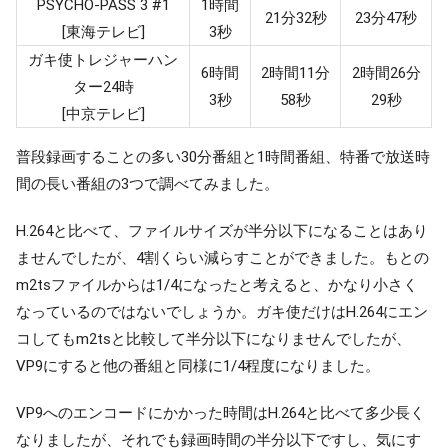
PSYCHO-PASS 3 #1
1時間
21分32秒
23分47秒
[東海テレビ]
3秒
ガキ使トレジャーハン
6時間
2時間11分
2時間26分
ター24時
3秒
58秒
29秒
[中京テレビ]
普段録画することの多い30分番組と1時間番組、特番で放送時
間の長い番組の3つで調べてみました。
H.264と比べて、ファイルサイズが半分以下になることはあり
ませんでしたが、4割くらい減らすことができました。もとの
m2tsファイルからは1/4になったと考えると、かなり小さく
なっているのではないでしょうか。ガキ使だけはH.264にエン
コしてもm2tsと比較して半分以下になりませんでしたが、
VP9にすると他の番組と同様に1/4程度になりました。
VP9へのエンコードにかかった時間はH.264と比べて多少長く
なりましたが、それでも録画時間の半分以下ですし、気にす