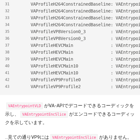
      VAProfileH264ConstrainedBasel
31
      VAProfileH264Constraine
32
      VAProfileH264ConstrainedBasel
33
      VAProfileH264Constrai
34
      VAProfileVP8Version0_3       
35
      VAProfileVP8Version0_3 
36
      VAProfileHEVCMain            
37
      VAProfileHEVCMain      
38
      VAProfileHEVCMain            
39
      VAProfileHEVCMain10          
40
      VAProfileHEVCMain10    
41
      VAProfileVP9Profile0         
42
      VAProfileVP9Profile2         
43
がVA-APIでデコードできるコーディックを
VAEntrypointVLD
示し、
がエンコードできるコーディッ
VAEntrypointEncSlice
クを示しています。
…見ての通りVP9には
がありません。
VAEntrypointEncSlice