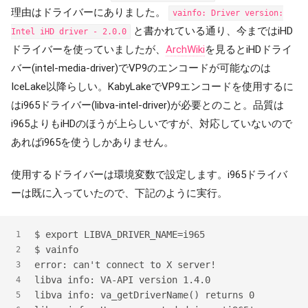
理由はドライバーにありました。
vainfo: Driver version:
と書かれている通り、今まではiHD
Intel iHD driver - 2.0.0
ドライバーを使っていましたが、
ArchWiki
を見るとiHDドライ
バー(intel-media-driver)でVP9のエンコードが可能なのは
IceLake以降らしい。KabyLakeでVP9エンコードを使用するに
はi965ドライバー(libva-intel-driver)が必要とのこと。品質は
i965よりもiHDのほうが上らしいですが、対応していないので
あればi965を使うしかありません。
使用するドライバーは環境変数で設定します。i965ドライバ
ーは既に入っていたので、下記のように実行。
$ export LIBVA_DRIVER_NAME=i965
1
$ vainfo
2
error: can't connect to X server!
3
libva info: VA-API version 1.4.0
4
libva info: va_getDriverName() returns 0
5